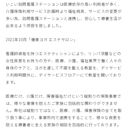
いこい訪問看護ステーションは医療依存の高い利用者が多く、
介護保険利用サービス計画時より福祉用具、サービスの変更が
多い為、訪問看護ステーションと連携し、安心して療養生活が
出来るよう併設を致しました。
2021年10月「優美ヨガ エステサロン」
看護師資格を持つエステティシャンにより、リンパ浮腫などの
女性疾患をお持ちの方や、医療、介護、福祉業界で働く人々の
身体のケアと、ヨガを通して不調を整える教室を、デイサービ
ス利用時間外に、デイサービスフロアーにて教室を開いており
ます。
医療だけ、介護だけ、障害福祉だけという縦割りの保険事業で
は、様々な事情を抱えたご家族に包括的な関わりができませ
ん。弊社は縦割りではなく、医療、介護、障害保険の全てを取
り扱う事により、事業所内で連携をすることで、様々な疾患を
抱える療養者と支える家族の相談を包括的に行っております。